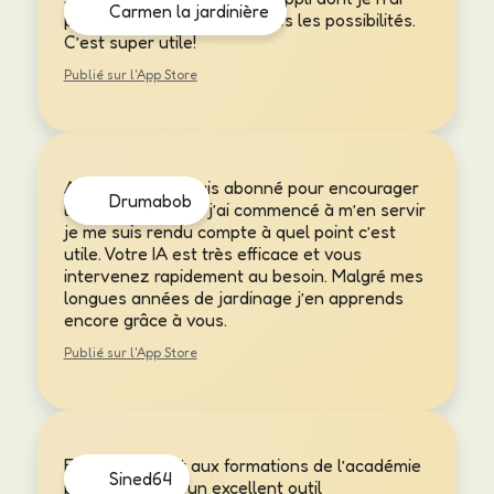
Carmen la jardinière
pas encore apprivoisé toutes les possibilités.
C’est super utile!
Publié sur l'App Store
Au début je me suis abonné pour encourager
Drumabob
le projet.. dès que j’ai commencé à m’en servir
je me suis rendu compte à quel point c’est
utile. Votre IA est très efficace et vous
intervenez rapidement au besoin. Malgré mes
longues années de jardinage j’en apprends
encore grâce à vous.
Publié sur l'App Store
En complément aux formations de l’académie
Sined64
potagère, c’est un excellent outil