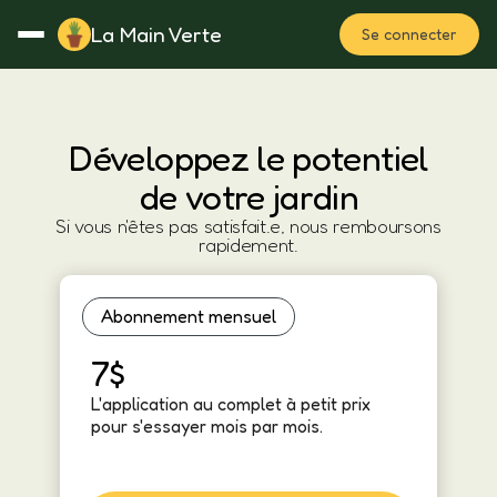
La Main Verte
Se connecter
Rotation
Notes
Fertilisation
Plan
Développez le potentiel
de votre jardin
Si vous n'êtes pas satisfait.e, nous remboursons
rapidement.
Abonnement mensuel
7$
L'application au complet à petit prix
pour s'essayer mois par mois.