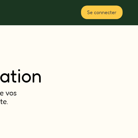
Se connecter
Plan
sation
e vos
te.