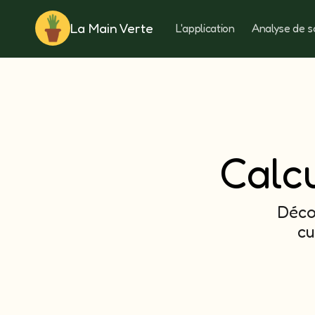
La Main Verte
L'application
Analyse de s
Rotation
Calcu
Déco
cu