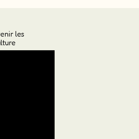
nir les
lture