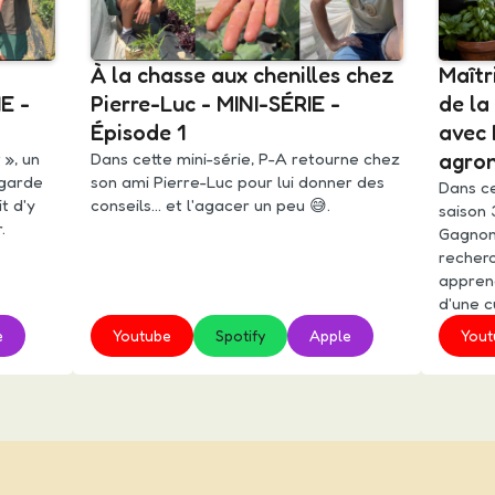
À la chasse aux chenilles chez
Maîtr
E -
Pierre-Luc - MINI-SÉRIE -
de la
Épisode 1
avec 
 », un
Dans cette mini-série, P-A retourne chez
agro
 garde
son ami Pierre-Luc pour lui donner des
Dans ce
it d'y
conseils... et l'agacer un peu 😅.
saison 
.
Gagnon
recherc
apprend
d'une c
e
Youtube
Spotify
Apple
Yout