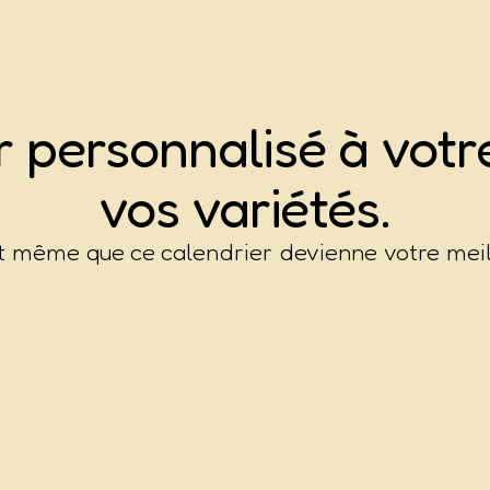
er
p
e
r
s
o
n
n
a
l
i
s
é
à votre
vos variétés.
ut même que ce calendrier devienne votre meil