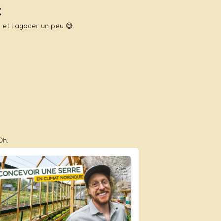
c
 et l'agacer un peu 😅.
0h.