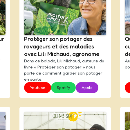
ur
Protéger son potager des
Q
ravageurs et des maladies
cu
avec Lili Michaud, agronome
d
e
Dans ce balado, Lili Michaud, auteure du
Au
livre « Protéger son potager » nous
po
parle de comment garder son potager
en santé.
Youtube
Spotify
Apple