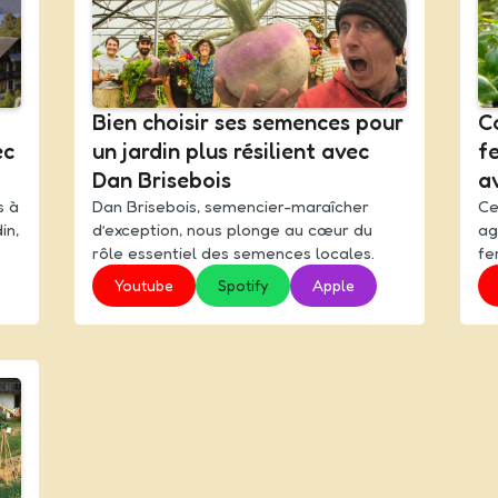
Bien choisir ses semences pour
C
ec
un jardin plus résilient avec
fe
Dan Brisebois
a
s à
Dan Brisebois, semencier-maraîcher
Ce
in,
d’exception, nous plonge au cœur du
ag
rôle essentiel des semences locales.
fer
Youtube
Spotify
Apple