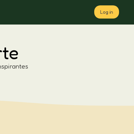
Log in
Plan
rte
nspirantes