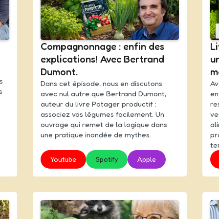
Compagnonnage : enfin des
L
explications! Avec Bertrand
un
Dumont.
m
s
Dans cet épisode, nous en discutons
Av
s
avec nul autre que Bertrand Dumont,
en
auteur du livre Potager productif :
re
associez vos légumes facilement. Un
ve
ouvrage qui remet de la logique dans
al
une pratique inondée de mythes.
pr
ter
Youtube
Spotify
Apple