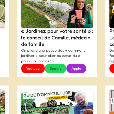
« Jardinez pour votre santé » :
Pr
le conseil de Camille, médecin
L
de famille
c
On prend une pause des « comment
Da
jardiner » pour aller au cœur du «
fo
pourquoi jardiner ».
l’
Youtube
Spotify
Apple