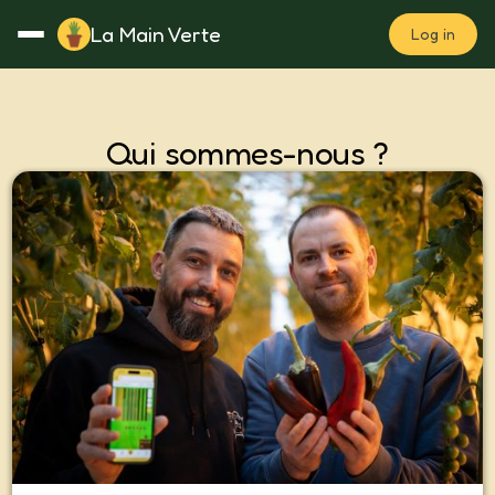
La Main Verte
Log in
Rotation
Notes
Fertilisation
Plan
Qui sommes-nous ?