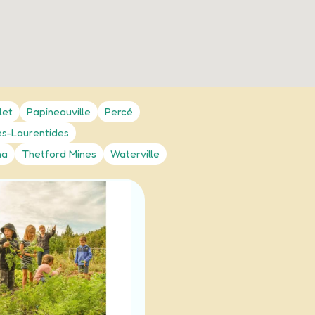
let
Papineauville
Percé
es-Laurentides
ha
Thetford Mines
Waterville