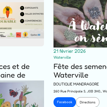
21 février 2026
Waterville
ces et de
Fête des semen
baine de
Waterville
BOUTIQUE MANDRAGORE
260 Rue Principale S, J0B 3H0,, Wa
NS DE L’UNIVERSITÉ
Facebook
Directions
, Québec, QC