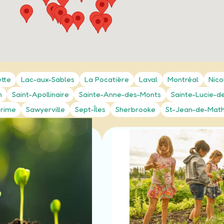
ette
Lac-aux-Sables
La Pocatière
Laval
Montréal
Nico
n
Saint-Apollinaire
Sainte-Anne-des-Monts
Sainte-Lucie-d
Prime
Sawyerville
Sept-Îles
Sherbrooke
St-Jean-de-Mat