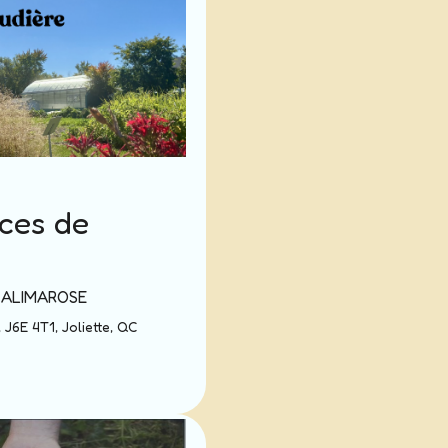
ces de
 CALIMAROSE
J6E 4T1, Joliette, QC