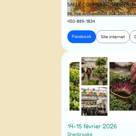
SALLE COMMUNAUTAIRE DU 
86, rue Archambault, J0K 2S0, St-
450-889-1834
Facebook
Site internet
14-15 février 2026
Sherbrooke