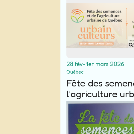
28 fév-1er mars 2026
Québec
Fête des semen
l’agriculture ur
Québec 2026
PAVILLON ALPHONSE-DESJARDI
LAVAL
2325 Rue de l'Université, G1V 0A6