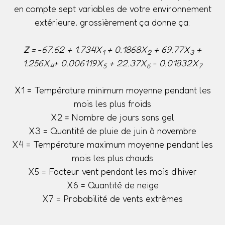
en compte sept variables de votre environnement
extérieure, grossièrement ça donne ça:
Z
= -67.62 + 1.734X
+ 0.1868X
+ 69.77X
+
1
2
3
1.256X
+ 0.006119X
+ 22.37X
- 0.01832X
4
5
6
7
X1 = Température minimum moyenne pendant les
mois les plus froids
X2 = Nombre de jours sans gel
X3 = Quantité de pluie de juin à novembre
X4 = Température maximum moyenne pendant les
mois les plus chauds
X5 = Facteur vent pendant les mois d'hiver
X6 = Quantité de neige
X7 = Probabilité de vents extrêmes