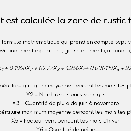
est calculée la zone de rustici
ne formule mathématique qui prend en compte sept v
nvironnement extérieure, grossièrement ça donne ç
X
+ 0.1868X
+ 69.77X
+ 1.256X
+ 0.006119X
+ 2
1
2
3
4
5
pérature minimum moyenne pendant les mois les pl
X2 = Nombre de jours sans gel
X3 = Quantité de pluie de juin à novembre
érature maximum moyenne pendant les mois les p
X5 = Facteur vent pendant les mois d'hiver
X6 = Quantité de neige