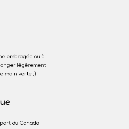
one ombragée ou à
 changer légèrement
e main verte ;)
que
lupart du Canada