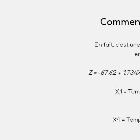
Comment 
En fait, c'est u
e
Z
= -67.62 + 1.734
X1 = Tem
X4 = Temp