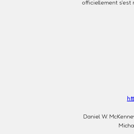
officiellement s'es
ht
Daniel W. McKenney
Michae