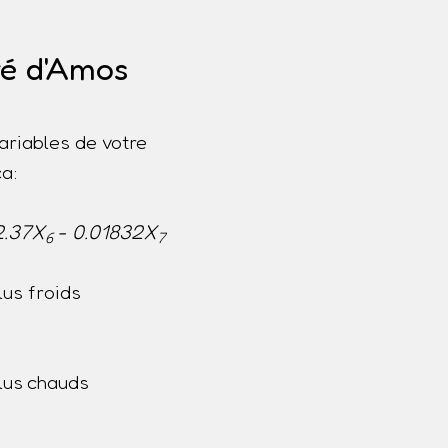
té d'Amos
ariables de votre
a:
2.37X
- 0.01832X
6
7
us froids
lus chauds