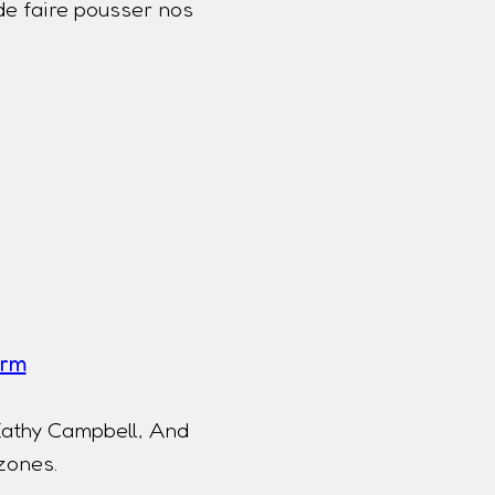
de faire pousser nos
a
erm
Kathy Campbell, And
 zones.