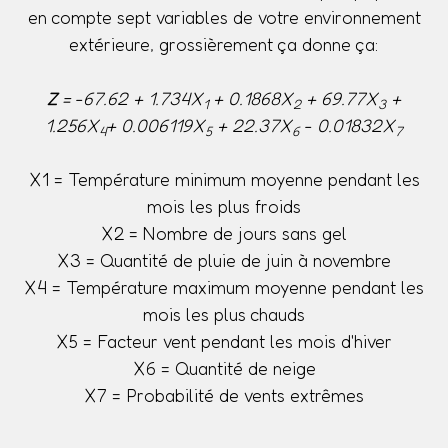
en compte sept variables de votre environnement
extérieure, grossièrement ça donne ça:
Z
= -67.62 + 1.734X
+ 0.1868X
+ 69.77X
+
1
2
3
1.256X
+ 0.006119X
+ 22.37X
- 0.01832X
4
5
6
7
X1 = Température minimum moyenne pendant les
mois les plus froids
X2 = Nombre de jours sans gel
X3 = Quantité de pluie de juin à novembre
X4 = Température maximum moyenne pendant les
mois les plus chauds
X5 = Facteur vent pendant les mois d'hiver
X6 = Quantité de neige
X7 = Probabilité de vents extrêmes