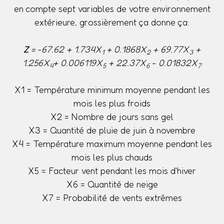
en compte sept variables de votre environnement
extérieure, grossièrement ça donne ça:
Z
= -67.62 + 1.734X
+ 0.1868X
+ 69.77X
+
1
2
3
1.256X
+ 0.006119X
+ 22.37X
- 0.01832X
4
5
6
7
X1 = Température minimum moyenne pendant les
mois les plus froids
X2 = Nombre de jours sans gel
X3 = Quantité de pluie de juin à novembre
X4 = Température maximum moyenne pendant les
mois les plus chauds
X5 = Facteur vent pendant les mois d'hiver
X6 = Quantité de neige
X7 = Probabilité de vents extrêmes