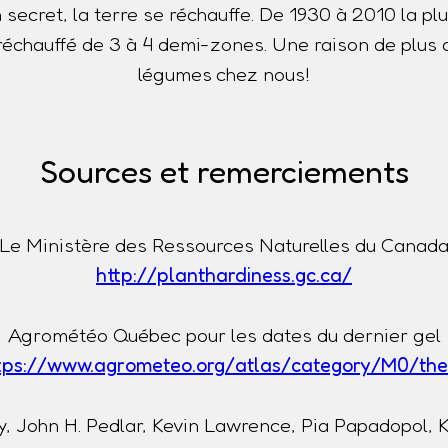
n secret, la terre se réchauffe. De 1930 à 2010 la p
t réchauffé de 3 à 4 demi-zones. Une raison de plus 
légumes chez nous!
Sources et remerciements
Le Ministère des Ressources Naturelles du Canad
http://planthardiness.gc.ca/
Agrométéo Québec pour les dates du dernier gel
tps://www.agrometeo.org/atlas/category/M0/th
, John H. Pedlar, Kevin Lawrence, Pia Papadopol, 