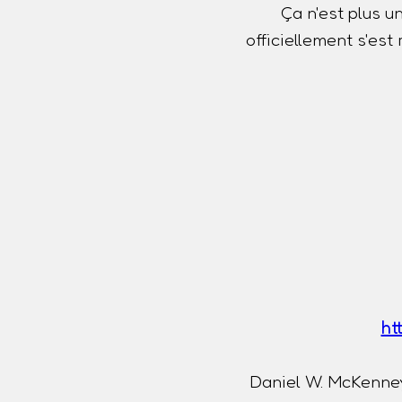
Ça n'est plus u
officiellement s'es
ht
Daniel W. McKenney