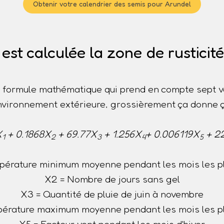
Obtenir votre calendrier des semis pour Arundel
t calculée la zone de rusticit
ne formule mathématique qui prend en compte sept v
nvironnement extérieure, grossièrement ça donne ç
X
+ 0.1868X
+ 69.77X
+ 1.256X
+ 0.006119X
+ 2
1
2
3
4
5
pérature minimum moyenne pendant les mois les pl
X2 = Nombre de jours sans gel
X3 = Quantité de pluie de juin à novembre
érature maximum moyenne pendant les mois les p