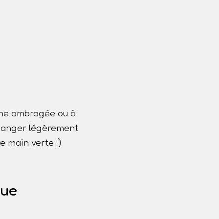
one ombragée ou à
 changer légèrement
e main verte ;)
que