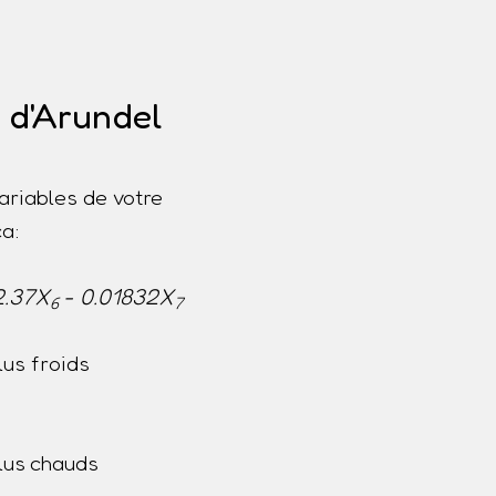
é d'Arundel
ariables de votre
a:
2.37X
- 0.01832X
6
7
us froids
lus chauds