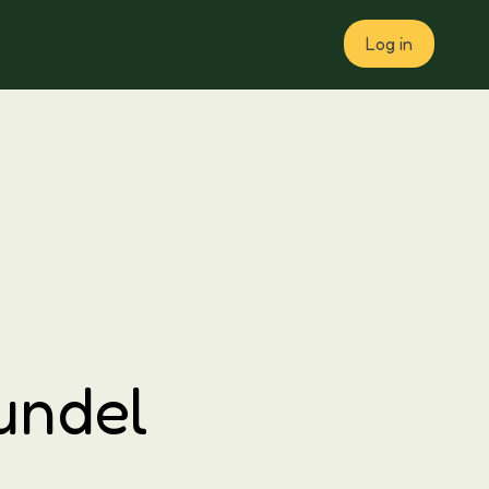
Log in
Plan
rundel