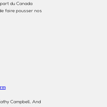
lupart du Canada
de faire pousser nos
a
erm
Kathy Campbell, And