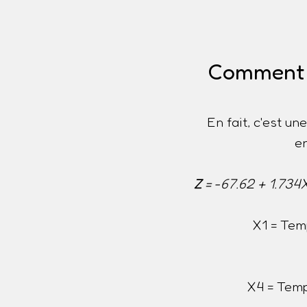
Comment es
En fait, c'est u
e
Z
= -67.62 + 1.734
X1 = Tem
X4 = Temp