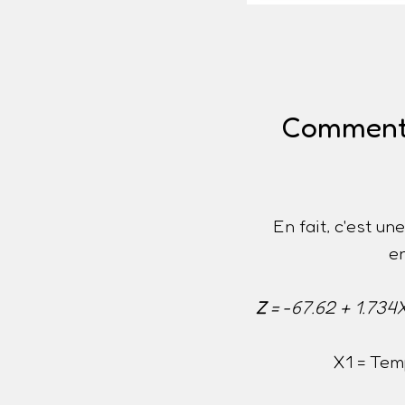
Comment e
En fait, c'est u
e
Z
= -67.62 + 1.734
X1 = Tem