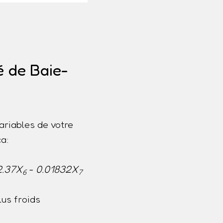
é de Baie-
ariables de votre
a:
2.37X
- 0.01832X
6
7
us froids