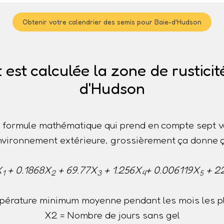
Obtenir votre calendrier des semis pour Baie-d'Hudson
st calculée la zone de rusticit
d'Hudson
ne formule mathématique qui prend en compte sept v
nvironnement extérieure, grossièrement ça donne ç
X
+ 0.1868X
+ 69.77X
+ 1.256X
+ 0.006119X
+ 2
1
2
3
4
5
pérature minimum moyenne pendant les mois les pl
X2 = Nombre de jours sans gel