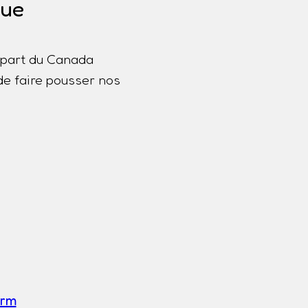
que
lupart du Canada
de faire pousser nos
a
erm