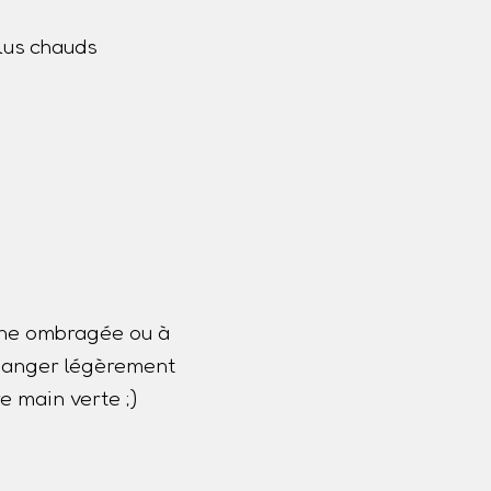
lus chauds
one ombragée ou à
 changer légèrement
e main verte ;)