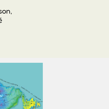
son,
é