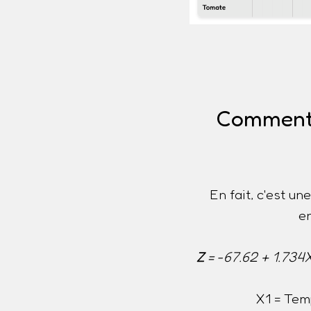
Comment e
En fait, c'est u
e
Z
= -67.62 + 1.734
X1 = Tem