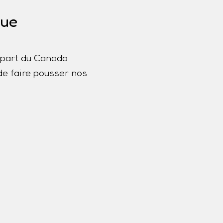
que
lupart du Canada
de faire pousser nos
a