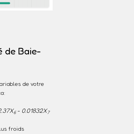
é de Baie-
ariables de votre
a:
2.37X
- 0.01832X
6
7
us froids