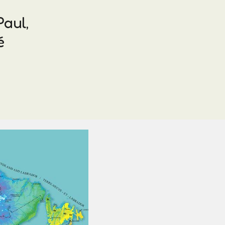
Paul,
é