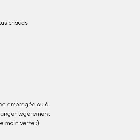
lus chauds
one ombragée ou à
 changer légèrement
e main verte ;)