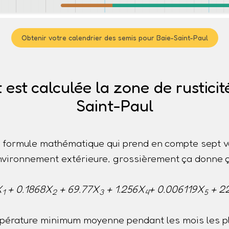
Obtenir votre calendrier des semis pour Baie-Saint-Paul
st calculée la zone de rusticit
Saint-Paul
ne formule mathématique qui prend en compte sept v
nvironnement extérieure, grossièrement ça donne ç
X
+ 0.1868X
+ 69.77X
+ 1.256X
+ 0.006119X
+ 2
1
2
3
4
5
pérature minimum moyenne pendant les mois les pl