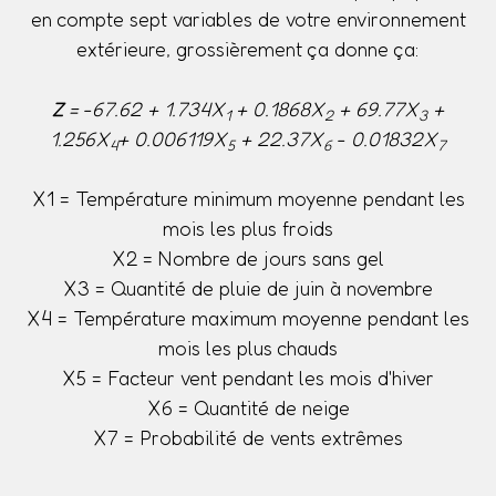
en compte sept variables de votre environnement
extérieure, grossièrement ça donne ça:
Z
= -67.62 + 1.734X
+ 0.1868X
+ 69.77X
+
1
2
3
1.256X
+ 0.006119X
+ 22.37X
- 0.01832X
4
5
6
7
X1 = Température minimum moyenne pendant les
mois les plus froids
X2 = Nombre de jours sans gel
X3 = Quantité de pluie de juin à novembre
X4 = Température maximum moyenne pendant les
mois les plus chauds
X5 = Facteur vent pendant les mois d'hiver
X6 = Quantité de neige
X7 = Probabilité de vents extrêmes