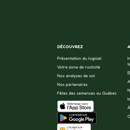
DÉCOUVREZ
Présentation du logiciel
I
t
Votre zone de rusticité
B
Nos analyses de sol
A
Nos partenaires
N
Fêtes des semences au Québec
I
À
Q