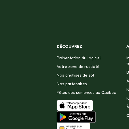
DÉCOUVREZ
Présentation du logiciel
I
t
Votre zone de rusticité
B
Nos analyses de sol
A
Nos partenaires
N
Fêtes des semences au Québec
I
À
Q