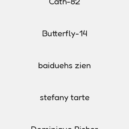
Cath-82
Butterfly-14
baiduehs zien
stefany tarte