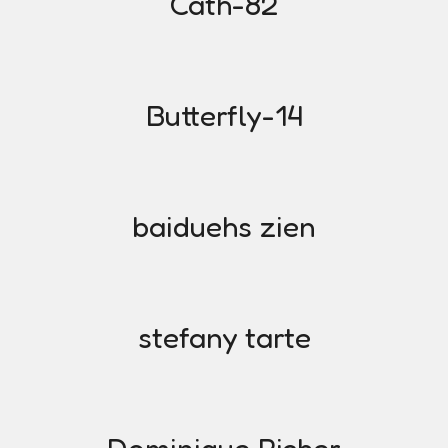
Cath-82
Butterfly-14
baiduehs zien
stefany tarte