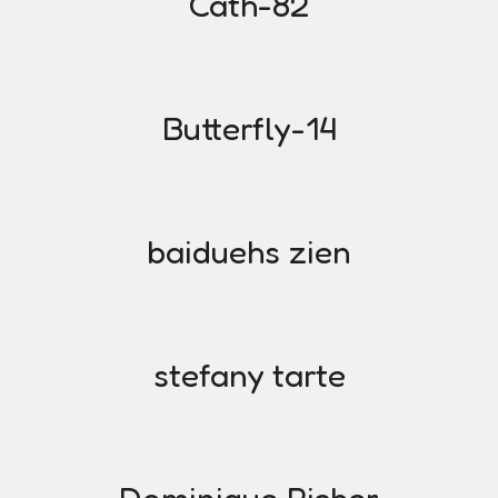
Cath-82
Butterfly-14
baiduehs zien
stefany tarte