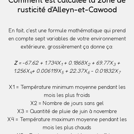
rusticité d'Alleyn-et-Cawood
En fait, c'est une formule mathématique qui prend
en compte sept variables de votre environnement
extérieure, grossièrement ça donne ça:
Z
= -67.62 + 1.734X
+ 0.1868X
+ 69.77X
+
1
2
3
1.256X
+ 0.006119X
+ 22.37X
- 0.01832X
4
5
6
7
X1 = Température minimum moyenne pendant les
mois les plus froids
X2 = Nombre de jours sans gel
X3 = Quantité de pluie de juin à novembre
X4 = Température maximum moyenne pendant les
mois les plus chauds