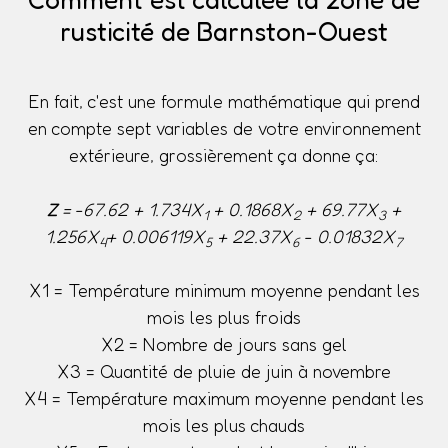
rusticité de Barnston-Ouest
En fait, c'est une formule mathématique qui prend
en compte sept variables de votre environnement
extérieure, grossièrement ça donne ça:
Z
= -67.62 + 1.734X
+ 0.1868X
+ 69.77X
+
1
2
3
1.256X
+ 0.006119X
+ 22.37X
- 0.01832X
4
5
6
7
X1 = Température minimum moyenne pendant les
mois les plus froids
X2 = Nombre de jours sans gel
X3 = Quantité de pluie de juin à novembre
X4 = Température maximum moyenne pendant les
mois les plus chauds