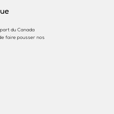
que
lupart du Canada
de faire pousser nos
a