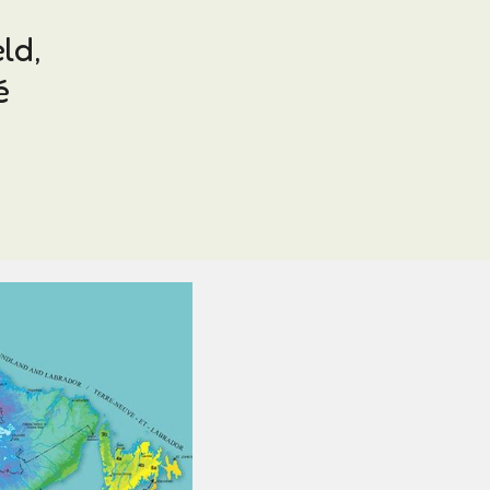
ld,
é