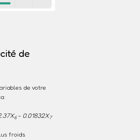
cité de
ariables de votre
a:
2.37X
- 0.01832X
6
7
us froids