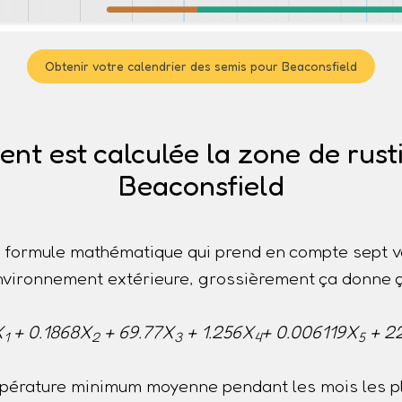
Obtenir votre calendrier des semis pour Beaconsfield
t est calculée la zone de rusti
Beaconsfield
ne formule mathématique qui prend en compte sept v
nvironnement extérieure, grossièrement ça donne ç
X
+ 0.1868X
+ 69.77X
+ 1.256X
+ 0.006119X
+ 2
1
2
3
4
5
pérature minimum moyenne pendant les mois les pl