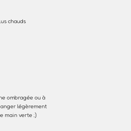
lus chauds
one ombragée ou à
 changer légèrement
e main verte ;)