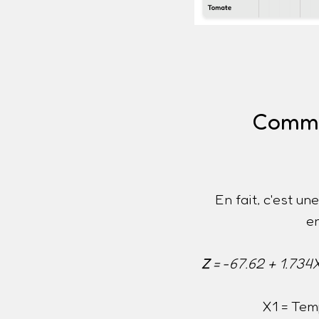
Commen
En fait, c'est u
e
Z
= -67.62 + 1.734
X1 = Tem