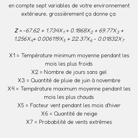
en compte sept variables de votre environnement
extérieure, grossièrement ça donne ça:
Z
= -67.62 + 1.734X
+ 0.1868X
+ 69.77X
+
1
2
3
1.256X
+ 0.006119X
+ 22.37X
- 0.01832X
4
5
6
7
X1 = Température minimum moyenne pendant les
mois les plus froids
X2 = Nombre de jours sans gel
X3 = Quantité de pluie de juin à novembre
X4 = Température maximum moyenne pendant les
mois les plus chauds
X5 = Facteur vent pendant les mois d'hiver
X6 = Quantité de neige
X7 = Probabilité de vents extrêmes