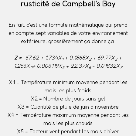
rusticité de Campbell's Bay
En fait, c'est une formule mathématique qui prend
en compte sept variables de votre environnement
extérieure, grossièrement ça donne ça:
Z
= -67.62 + 1.734X
+ 0.1868X
+ 69.77X
+
1
2
3
1.256X
+ 0.006119X
+ 22.37X
- 0.01832X
4
5
6
7
X1 = Température minimum moyenne pendant les
mois les plus froids
X2 = Nombre de jours sans gel
X3 = Quantité de pluie de juin à novembre
X4 = Température maximum moyenne pendant les
mois les plus chauds
X5 = Facteur vent pendant les mois d'hiver