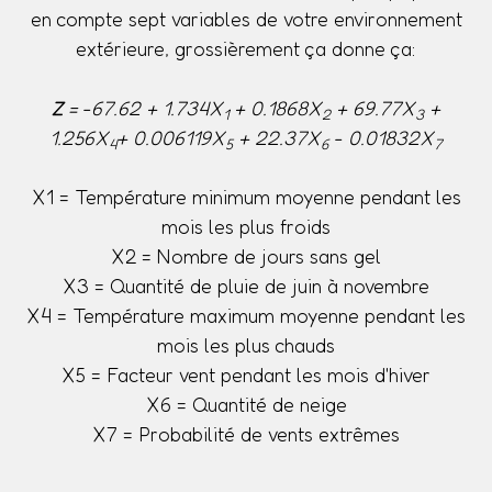
en compte sept variables de votre environnement
extérieure, grossièrement ça donne ça:
Z
= -67.62 + 1.734X
+ 0.1868X
+ 69.77X
+
1
2
3
1.256X
+ 0.006119X
+ 22.37X
- 0.01832X
4
5
6
7
X1 = Température minimum moyenne pendant les
mois les plus froids
X2 = Nombre de jours sans gel
X3 = Quantité de pluie de juin à novembre
X4 = Température maximum moyenne pendant les
mois les plus chauds
X5 = Facteur vent pendant les mois d'hiver
X6 = Quantité de neige
X7 = Probabilité de vents extrêmes