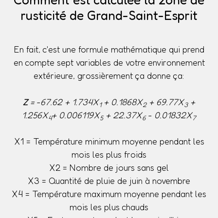
rusticité de Grand-Saint-Esprit
En fait, c'est une formule mathématique qui prend
en compte sept variables de votre environnement
extérieure, grossièrement ça donne ça:
Z
= -67.62 + 1.734X
+ 0.1868X
+ 69.77X
+
1
2
3
1.256X
+ 0.006119X
+ 22.37X
- 0.01832X
4
5
6
7
X1 = Température minimum moyenne pendant les
mois les plus froids
X2 = Nombre de jours sans gel
X3 = Quantité de pluie de juin à novembre
X4 = Température maximum moyenne pendant les
mois les plus chauds