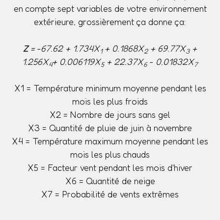
en compte sept variables de votre environnement
extérieure, grossièrement ça donne ça:
Z
= -67.62 + 1.734X
+ 0.1868X
+ 69.77X
+
1
2
3
1.256X
+ 0.006119X
+ 22.37X
- 0.01832X
4
5
6
7
X1 = Température minimum moyenne pendant les
mois les plus froids
X2 = Nombre de jours sans gel
X3 = Quantité de pluie de juin à novembre
X4 = Température maximum moyenne pendant les
mois les plus chauds
X5 = Facteur vent pendant les mois d'hiver
X6 = Quantité de neige
X7 = Probabilité de vents extrêmes