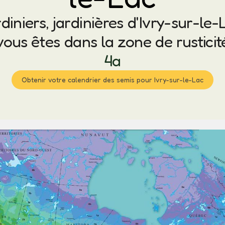
diniers, jardinières d'Ivry-sur-le-
vous êtes dans la zone de rusticit
4a
Obtenir votre calendrier des semis pour Ivry-sur-le-Lac