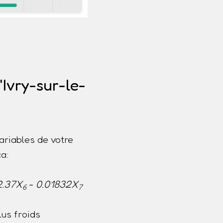
'Ivry-sur-le-
ariables de votre
a:
2.37X
- 0.01832X
6
7
us froids