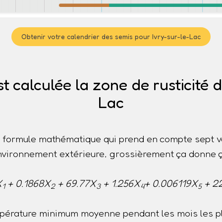
Obtenir votre calendrier des semis pour Ivry-sur-le-Lac
calculée la zone de rusticité d
Lac
ne formule mathématique qui prend en compte sept v
nvironnement extérieure, grossièrement ça donne ç
X
+ 0.1868X
+ 69.77X
+ 1.256X
+ 0.006119X
+ 2
1
2
3
4
5
pérature minimum moyenne pendant les mois les pl