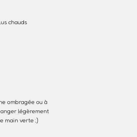
lus chauds
one ombragée ou à
 changer légèrement
e main verte ;)