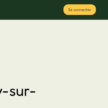
Se connecter
Plan
y-sur-