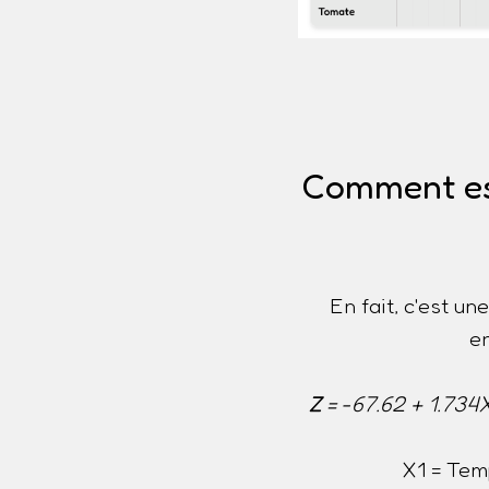
Comment est 
En fait, c'est u
e
Z
= -67.62 + 1.734
X1 = Tem