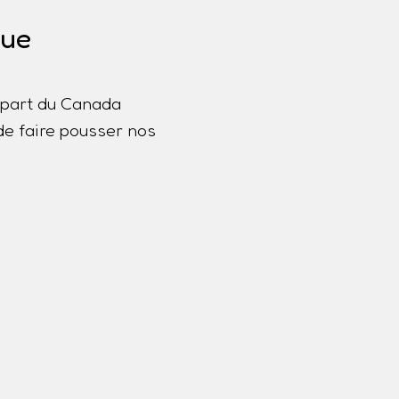
que
lupart du Canada
de faire pousser nos
a