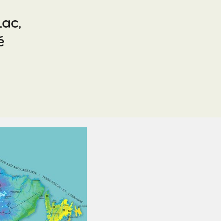
Lac,
é