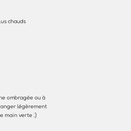
lus chauds
one ombragée ou à
 changer légèrement
e main verte ;)