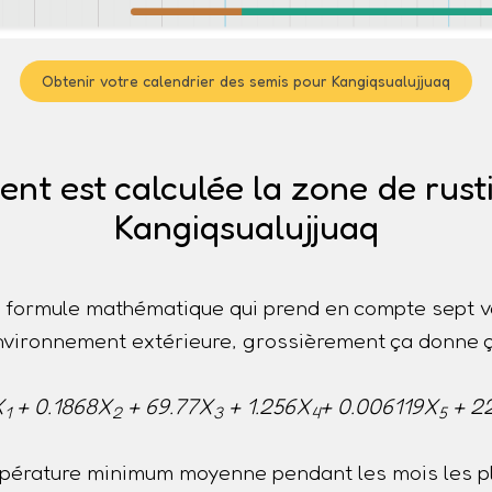
Obtenir votre calendrier des semis pour Kangiqsualujjuaq
t est calculée la zone de rusti
Kangiqsualujjuaq
ne formule mathématique qui prend en compte sept v
nvironnement extérieure, grossièrement ça donne ç
X
+ 0.1868X
+ 69.77X
+ 1.256X
+ 0.006119X
+ 2
1
2
3
4
5
pérature minimum moyenne pendant les mois les pl