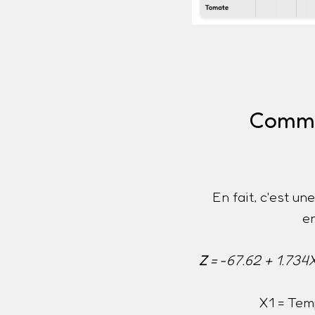
Commen
En fait, c'est u
e
Z
= -67.62 + 1.734
X1 = Tem