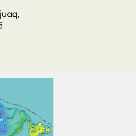
juaq,
é