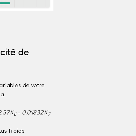
cité de
ariables de votre
a:
2.37X
- 0.01832X
6
7
us froids