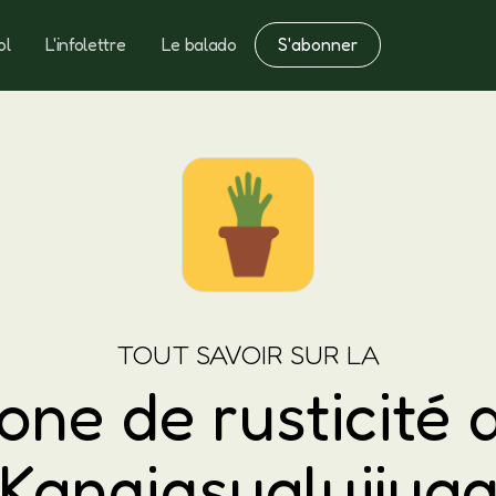
S'abonner
ol
L'infolettre
Le balado
Notes
Fertilisation
TOUT SAVOIR SUR LA
one de rusticité 
Kangiqsualujjua