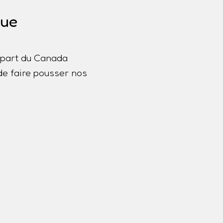
que
lupart du Canada
de faire pousser nos
a