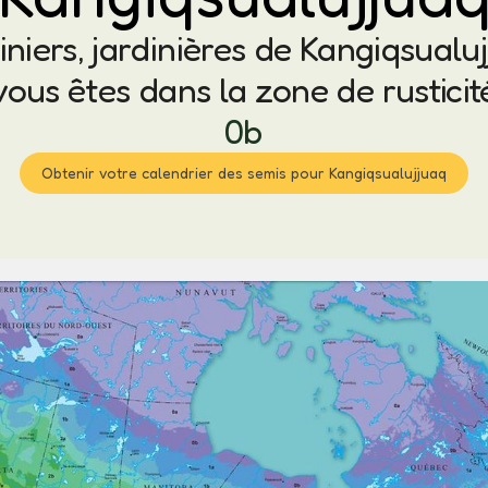
iniers, jardinières de Kangiqsualuj
vous êtes dans la zone de rusticit
0b
Obtenir votre calendrier des semis pour Kangiqsualujjuaq