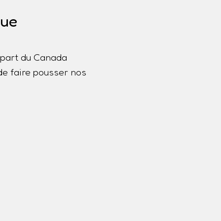
que
lupart du Canada
de faire pousser nos
a