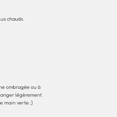
lus chauds
one ombragée ou à
 changer légèrement
e main verte ;)