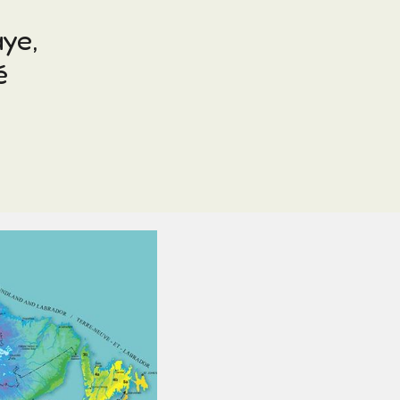
aye,
é