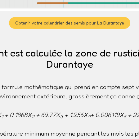
Obtenir votre calendrier des semis pour La Durantaye
est calculée la zone de rustic
Durantaye
ne formule mathématique qui prend en compte sept v
nvironnement extérieure, grossièrement ça donne ç
X
+ 0.1868X
+ 69.77X
+ 1.256X
+ 0.006119X
+ 2
1
2
3
4
5
pérature minimum moyenne pendant les mois les pl