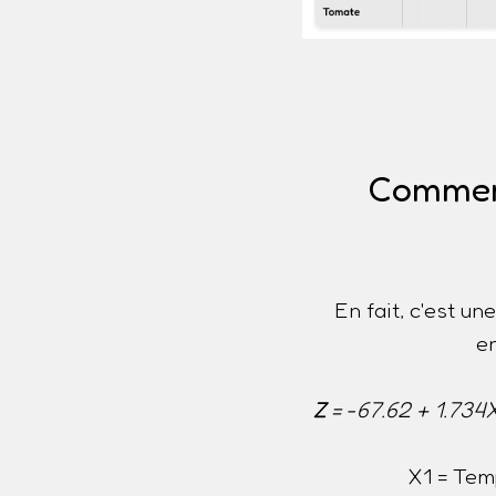
Comment 
En fait, c'est u
e
Z
= -67.62 + 1.734
X1 = Tem