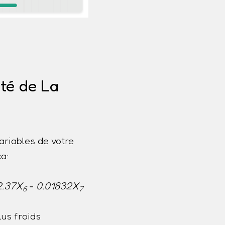
ité de La
ariables de votre
a:
2.37X
- 0.01832X
6
7
us froids