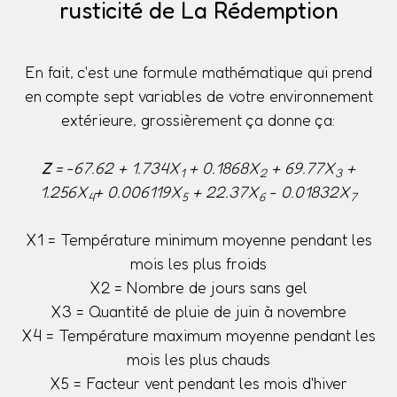
rusticité de La Rédemption
En fait, c'est une formule mathématique qui prend
en compte sept variables de votre environnement
extérieure, grossièrement ça donne ça:
Z
= -67.62 + 1.734X
+ 0.1868X
+ 69.77X
+
1
2
3
1.256X
+ 0.006119X
+ 22.37X
- 0.01832X
4
5
6
7
X1 = Température minimum moyenne pendant les
mois les plus froids
X2 = Nombre de jours sans gel
X3 = Quantité de pluie de juin à novembre
X4 = Température maximum moyenne pendant les
mois les plus chauds
X5 = Facteur vent pendant les mois d'hiver