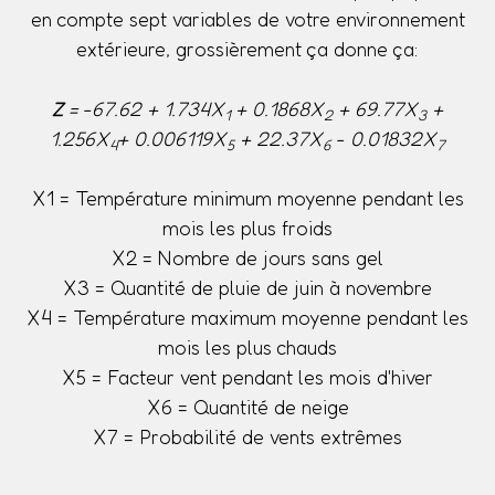
en compte sept variables de votre environnement
extérieure, grossièrement ça donne ça:
Z
= -67.62 + 1.734X
+ 0.1868X
+ 69.77X
+
1
2
3
1.256X
+ 0.006119X
+ 22.37X
- 0.01832X
4
5
6
7
X1 = Température minimum moyenne pendant les
mois les plus froids
X2 = Nombre de jours sans gel
X3 = Quantité de pluie de juin à novembre
X4 = Température maximum moyenne pendant les
mois les plus chauds
X5 = Facteur vent pendant les mois d'hiver
X6 = Quantité de neige
X7 = Probabilité de vents extrêmes