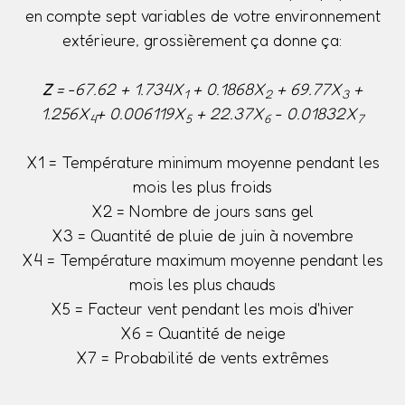
en compte sept variables de votre environnement
extérieure, grossièrement ça donne ça:
Z
= -67.62 + 1.734X
+ 0.1868X
+ 69.77X
+
1
2
3
1.256X
+ 0.006119X
+ 22.37X
- 0.01832X
4
5
6
7
X1 = Température minimum moyenne pendant les
mois les plus froids
X2 = Nombre de jours sans gel
X3 = Quantité de pluie de juin à novembre
X4 = Température maximum moyenne pendant les
mois les plus chauds
X5 = Facteur vent pendant les mois d'hiver
X6 = Quantité de neige
X7 = Probabilité de vents extrêmes