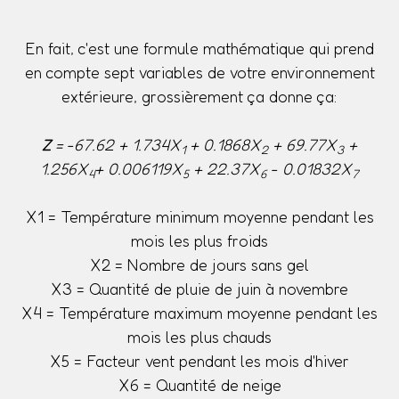
En fait, c'est une formule mathématique qui prend
en compte sept variables de votre environnement
extérieure, grossièrement ça donne ça:
Z
= -67.62 + 1.734X
+ 0.1868X
+ 69.77X
+
1
2
3
1.256X
+ 0.006119X
+ 22.37X
- 0.01832X
4
5
6
7
X1 = Température minimum moyenne pendant les
mois les plus froids
X2 = Nombre de jours sans gel
X3 = Quantité de pluie de juin à novembre
X4 = Température maximum moyenne pendant les
mois les plus chauds
X5 = Facteur vent pendant les mois d'hiver
X6 = Quantité de neige