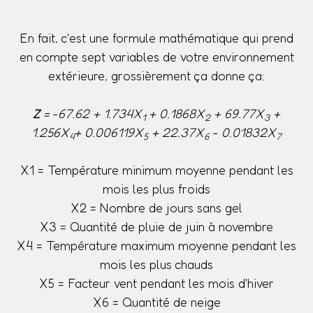
En fait, c'est une formule mathématique qui prend
en compte sept variables de votre environnement
extérieure, grossièrement ça donne ça:
Z
= -67.62 + 1.734X
+ 0.1868X
+ 69.77X
+
1
2
3
1.256X
+ 0.006119X
+ 22.37X
- 0.01832X
4
5
6
7
X1 = Température minimum moyenne pendant les
mois les plus froids
X2 = Nombre de jours sans gel
X3 = Quantité de pluie de juin à novembre
X4 = Température maximum moyenne pendant les
mois les plus chauds
X5 = Facteur vent pendant les mois d'hiver
X6 = Quantité de neige