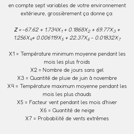
en compte sept variables de votre environnement
extérieure, grossièrement ça donne ça:
Z
= -67.62 + 1.734X
+ 0.1868X
+ 69.77X
+
1
2
3
1.256X
+ 0.006119X
+ 22.37X
- 0.01832X
4
5
6
7
X1 = Température minimum moyenne pendant les
mois les plus froids
X2 = Nombre de jours sans gel
X3 = Quantité de pluie de juin à novembre
X4 = Température maximum moyenne pendant les
mois les plus chauds
X5 = Facteur vent pendant les mois d'hiver
X6 = Quantité de neige
X7 = Probabilité de vents extrêmes