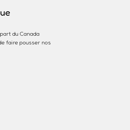
que
lupart du Canada
de faire pousser nos
a