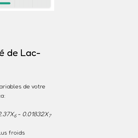
té de Lac-
ariables de votre
a:
2.37X
- 0.01832X
6
7
us froids