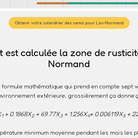
Obtenir votre calendrier des semis pour Lac-Normand
st calculée la zone de rustici
Normand
ne formule mathématique qui prend en compte sept v
nvironnement extérieure, grossièrement ça donne ç
X
+ 0.1868X
+ 69.77X
+ 1.256X
+ 0.006119X
+ 2
1
2
3
4
5
pérature minimum moyenne pendant les mois les pl