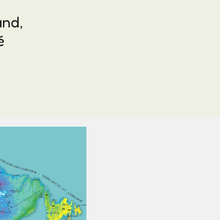
and,
é