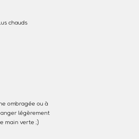
lus chauds
one ombragée ou à
 changer légèrement
e main verte ;)