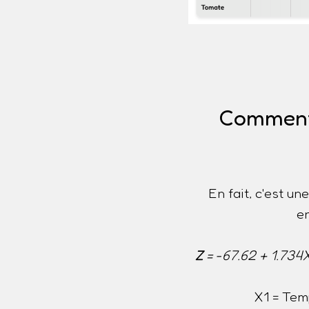
Comment e
En fait, c'est u
e
Z
= -67.62 + 1.734
X1 = Tem