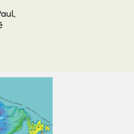
aul,
é