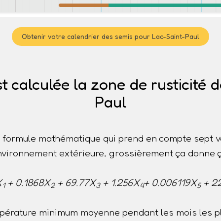
Obtenir votre calendrier des semis pour Lac-Saint-Paul
calculée la zone de rusticité 
Paul
ne formule mathématique qui prend en compte sept v
nvironnement extérieure, grossièrement ça donne ç
X
+ 0.1868X
+ 69.77X
+ 1.256X
+ 0.006119X
+ 2
1
2
3
4
5
pérature minimum moyenne pendant les mois les pl