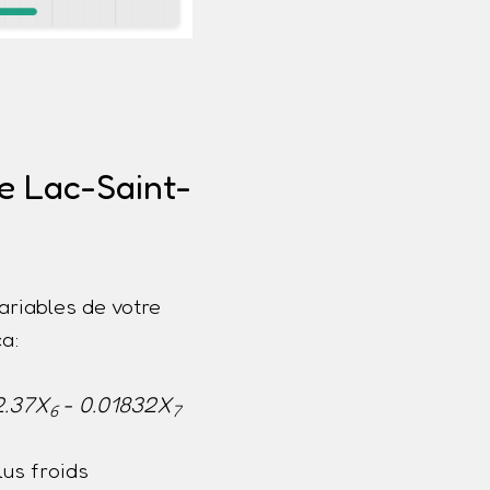
de Lac-Saint-
ariables de votre
a:
2.37X
- 0.01832X
6
7
us froids