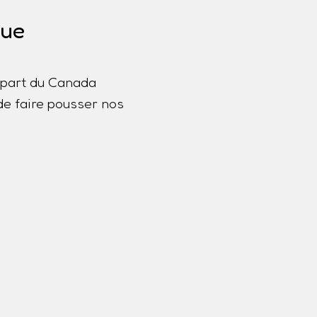
que
lupart du Canada
de faire pousser nos
a