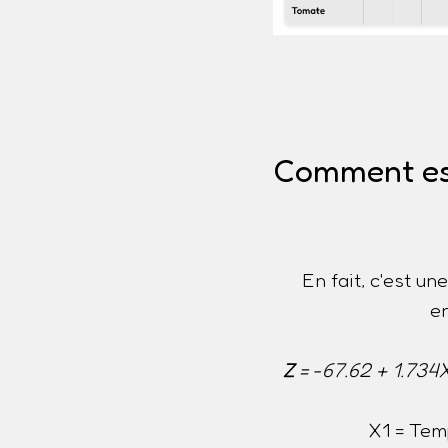
Comment est 
En fait, c'est u
e
Z
= -67.62 + 1.734
X1 = Tem