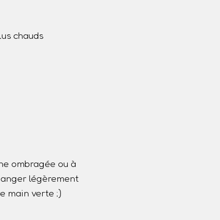
lus chauds
one ombragée ou à
 changer légèrement
e main verte ;)