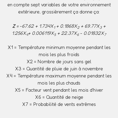
en compte sept variables de votre environnement
extérieure, grossièrement ça donne ça:
Z
= -67.62 + 1.734X
+ 0.1868X
+ 69.77X
+
1
2
3
1.256X
+ 0.006119X
+ 22.37X
- 0.01832X
4
5
6
7
X1 = Température minimum moyenne pendant les
mois les plus froids
X2 = Nombre de jours sans gel
X3 = Quantité de pluie de juin à novembre
X4 = Température maximum moyenne pendant les
mois les plus chauds
X5 = Facteur vent pendant les mois d'hiver
X6 = Quantité de neige
X7 = Probabilité de vents extrêmes