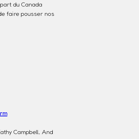
lupart du Canada
de faire pousser nos
a
erm
Kathy Campbell, And