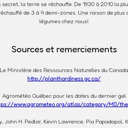
n secret, la terre se réchauffe. De 1930 à 2010 la p
t réchauffé de 3 à 4 demi-zones. Une raison de plus 
légumes chez nous!
Sources et remerciements
Le Ministère des Ressources Naturelles du Canad
http://planthardiness.gc.ca/
Agrométéo Québec pour les dates du dernier gel
tps://www.agrometeo.org/atlas/category/M0/th
, John H. Pedlar, Kevin Lawrence, Pia Papadopol, 