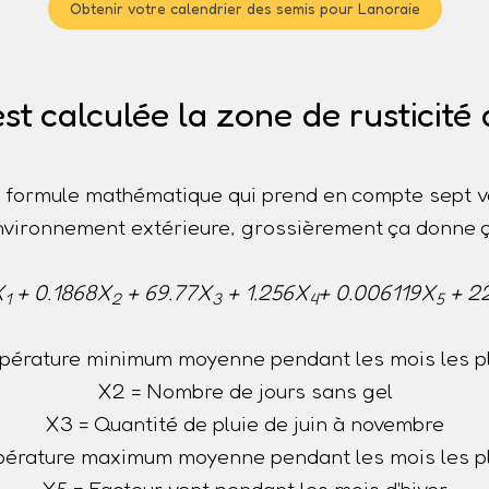
Obtenir votre calendrier des semis pour Lanoraie
 calculée la zone de rusticité
ne formule mathématique qui prend en compte sept v
nvironnement extérieure, grossièrement ça donne ç
X
+ 0.1868X
+ 69.77X
+ 1.256X
+ 0.006119X
+ 2
1
2
3
4
5
pérature minimum moyenne pendant les mois les pl
X2 = Nombre de jours sans gel
X3 = Quantité de pluie de juin à novembre
érature maximum moyenne pendant les mois les p