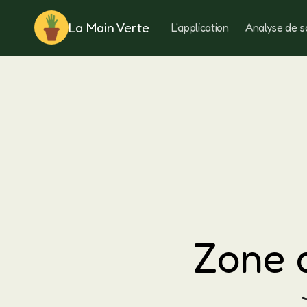
La Main Verte
L'application
Analyse de s
Rotation
Zone d