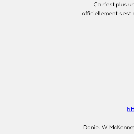
Ça n'est plus u
officiellement s'es
ht
Daniel W. McKenney