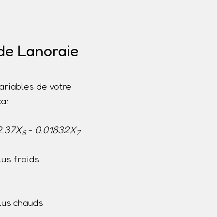
 de Lanoraie
ariables de votre
a:
2.37X
- 0.01832X
6
7
us froids
lus chauds