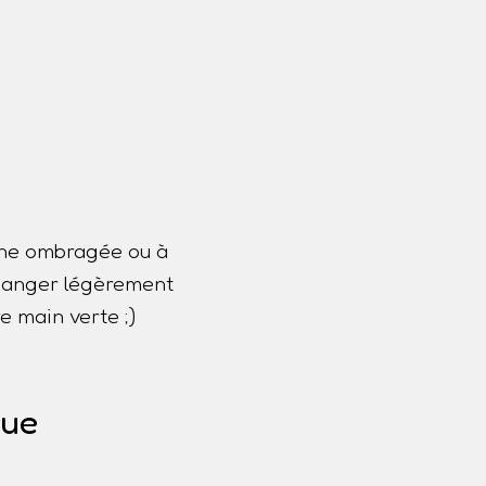
one ombragée ou à
 changer légèrement
e main verte ;)
que