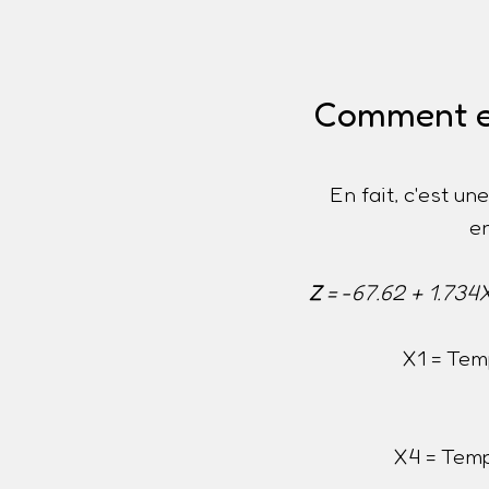
Comment est
En fait, c'est u
e
Z
= -67.62 + 1.734
X1 = Tem
X4 = Temp