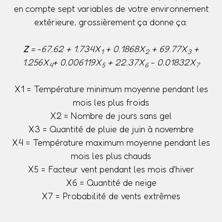
en compte sept variables de votre environnement
extérieure, grossièrement ça donne ça:
Z
= -67.62 + 1.734X
+ 0.1868X
+ 69.77X
+
1
2
3
1.256X
+ 0.006119X
+ 22.37X
- 0.01832X
4
5
6
7
X1 = Température minimum moyenne pendant les
mois les plus froids
X2 = Nombre de jours sans gel
X3 = Quantité de pluie de juin à novembre
X4 = Température maximum moyenne pendant les
mois les plus chauds
X5 = Facteur vent pendant les mois d'hiver
X6 = Quantité de neige
X7 = Probabilité de vents extrêmes