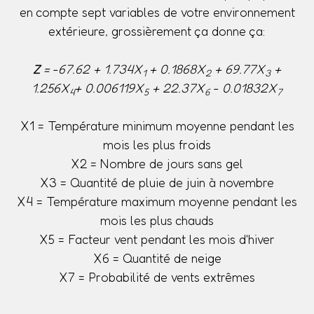
en compte sept variables de votre environnement
extérieure, grossièrement ça donne ça:
Z
= -67.62 + 1.734X
+ 0.1868X
+ 69.77X
+
1
2
3
1.256X
+ 0.006119X
+ 22.37X
- 0.01832X
4
5
6
7
X1 = Température minimum moyenne pendant les
mois les plus froids
X2 = Nombre de jours sans gel
X3 = Quantité de pluie de juin à novembre
X4 = Température maximum moyenne pendant les
mois les plus chauds
X5 = Facteur vent pendant les mois d'hiver
X6 = Quantité de neige
X7 = Probabilité de vents extrêmes