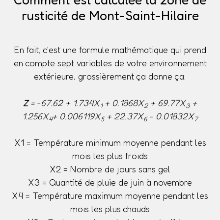
rusticité de Mont-Saint-Hilaire
En fait, c'est une formule mathématique qui prend
en compte sept variables de votre environnement
extérieure, grossièrement ça donne ça:
Z
= -67.62 + 1.734X
+ 0.1868X
+ 69.77X
+
1
2
3
1.256X
+ 0.006119X
+ 22.37X
- 0.01832X
4
5
6
7
X1 = Température minimum moyenne pendant les
mois les plus froids
X2 = Nombre de jours sans gel
X3 = Quantité de pluie de juin à novembre
X4 = Température maximum moyenne pendant les
mois les plus chauds