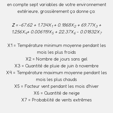
en compte sept variables de votre environnement
extérieure, grossièrement ça donne ça:
Z
= -67.62 + 1.734X
+ 0.1868X
+ 69.77X
+
1
2
3
1.256X
+ 0.006119X
+ 22.37X
- 0.01832X
4
5
6
7
X1 = Température minimum moyenne pendant les
mois les plus froids
X2 = Nombre de jours sans gel
X3 = Quantité de pluie de juin à novembre
X4 = Température maximum moyenne pendant les
mois les plus chauds
X5 = Facteur vent pendant les mois d'hiver
X6 = Quantité de neige
X7 = Probabilité de vents extrêmes