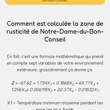
du-Bon-Conseil
Comment est calculée la zone de
rusticité de Notre-Dame-du-Bon-
Conseil
En fait, c'est une formule mathématique qui prend
en compte sept variables de votre environnement
extérieure, grossièrement ça donne ça:
Z
= -67.62 + 1.734X
+ 0.1868X
+ 69.77X
+
1
2
3
1.256X
+ 0.006119X
+ 22.37X
- 0.01832X
4
5
6
7
X1 = Température minimum moyenne pendant les
mois les plus froids