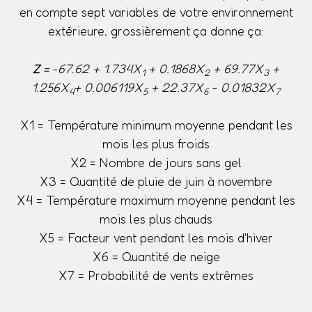
en compte sept variables de votre environnement
extérieure, grossièrement ça donne ça:
Z
= -67.62 + 1.734X
+ 0.1868X
+ 69.77X
+
1
2
3
1.256X
+ 0.006119X
+ 22.37X
- 0.01832X
4
5
6
7
X1 = Température minimum moyenne pendant les
mois les plus froids
X2 = Nombre de jours sans gel
X3 = Quantité de pluie de juin à novembre
X4 = Température maximum moyenne pendant les
mois les plus chauds
X5 = Facteur vent pendant les mois d'hiver
X6 = Quantité de neige
X7 = Probabilité de vents extrêmes