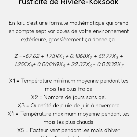
rusticité de Rivière-Koksoak
En fait, c'est une formule mathématique qui prend
en compte sept variables de votre environnement
extérieure, grossièrement ça donne ça:
Z
= -67.62 + 1.734X
+ 0.1868X
+ 69.77X
+
1
2
3
1.256X
+ 0.006119X
+ 22.37X
- 0.01832X
4
5
6
7
X1 = Température minimum moyenne pendant les
mois les plus froids
X2 = Nombre de jours sans gel
X3 = Quantité de pluie de juin à novembre
X4 = Température maximum moyenne pendant les
mois les plus chauds
X5 = Facteur vent pendant les mois d'hiver