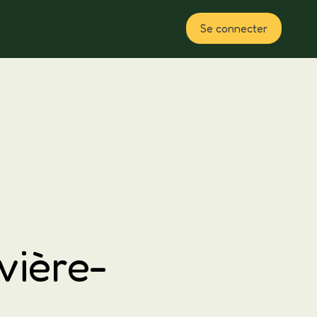
Se connecter
Plan
vière-