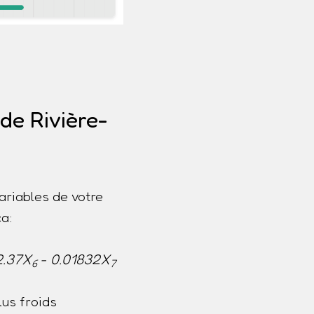
de Rivière-
ariables de votre
a:
2.37X
- 0.01832X
6
7
us froids