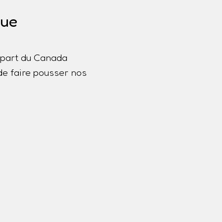
que
lupart du Canada
de faire pousser nos
a