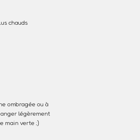
lus chauds
one ombragée ou à
 changer légèrement
e main verte ;)