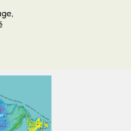
uge,
é