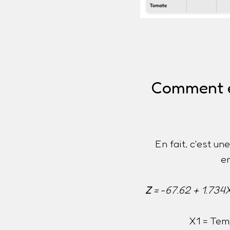
Comment es
En fait, c'est u
e
Z
= -67.62 + 1.734
X1 = Tem