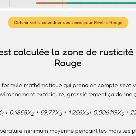
Obtenir votre calendrier des semis pour Rivière-Rouge
t calculée la zone de rusticité 
Rouge
ne formule mathématique qui prend en compte sept v
nvironnement extérieure, grossièrement ça donne ç
X
+ 0.1868X
+ 69.77X
+ 1.256X
+ 0.006119X
+ 2
1
2
3
4
5
pérature minimum moyenne pendant les mois les pl