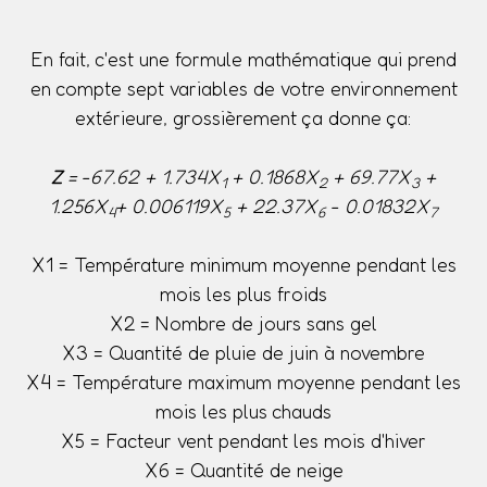
En fait, c'est une formule mathématique qui prend
en compte sept variables de votre environnement
extérieure, grossièrement ça donne ça:
Z
= -67.62 + 1.734X
+ 0.1868X
+ 69.77X
+
1
2
3
1.256X
+ 0.006119X
+ 22.37X
- 0.01832X
4
5
6
7
X1 = Température minimum moyenne pendant les
mois les plus froids
X2 = Nombre de jours sans gel
X3 = Quantité de pluie de juin à novembre
X4 = Température maximum moyenne pendant les
mois les plus chauds
X5 = Facteur vent pendant les mois d'hiver
X6 = Quantité de neige