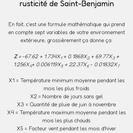
rusticité de Saint-Benjamin
En fait, c'est une formule mathématique qui prend
en compte sept variables de votre environnement
extérieure, grossièrement ça donne ça:
Z
= -67.62 + 1.734X
+ 0.1868X
+ 69.77X
+
1
2
3
1.256X
+ 0.006119X
+ 22.37X
- 0.01832X
4
5
6
7
X1 = Température minimum moyenne pendant les
mois les plus froids
X2 = Nombre de jours sans gel
X3 = Quantité de pluie de juin à novembre
X4 = Température maximum moyenne pendant les
mois les plus chauds
X5 = Facteur vent pendant les mois d'hiver